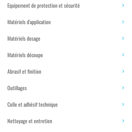
Equipement de protection et sécurité
Matériels d'application
Matériels dosage
Matériels découpe
GELCOAT POLYESTER
GELCOAT POLYESTER
BROSSE NOIR RAL 9005
BROSSE NOIR RAL 9005
Abrasif et finition
ISO – 10 KG
ISO – 25 KG
153.00
€
303.00
€
Outillages
Disponible
Disponible
Colle et adhésif technique
Ajouter au
Ajouter au
Nettoyage et entretien
panier
panier