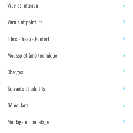
Vide et infusion
Afficher par page
plus
récent
au
Vernis et peinture
plus
ancien
Fibre - Tissu - Renfort
Mousse et âme technique
GELCOAT ÉPOXY BLANC
GELCOAT POLYESTER
Charges
RAL 9003 – KIT DE 10 KG
BROSSE NOIR RAL 9005
ISO – 1 KG
360.00
€
Solvants et additifs
24.48
€
Disponible
Disponible
Démoulant
Moulage et modelage
Ajouter au
Ajouter au
panier
panier