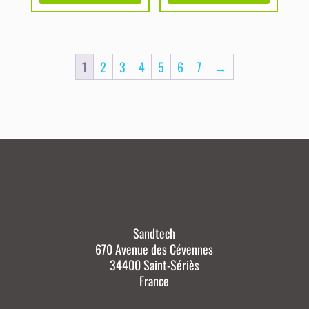
1
2
3
4
5
6
7
→
Sandtech
670 Avenue des Cévennes
34400 Saint-Sériès
France