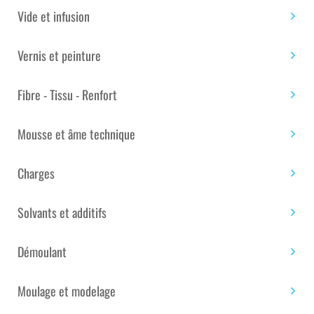
RAL 9005 ISO – 10 KG
Vide et infusion
GELCOAT POLYESTER BROSSE NOIR RAL 9005 ISO – 10
KG
Vernis et peinture
Gelcoat polyester isophtalique industriel et non-
paraffiné pour application brosse en première couche.
Fibre - Tissu - Renfort
Marque :
Sandtech
Mousse et âme technique
PRIX TTC : 153.00€
Charges
Solvants et additifs
Disponible
Démoulant
quantité
Ajouter au panier
de
GELCOAT
Moulage et modelage
POLYESTER