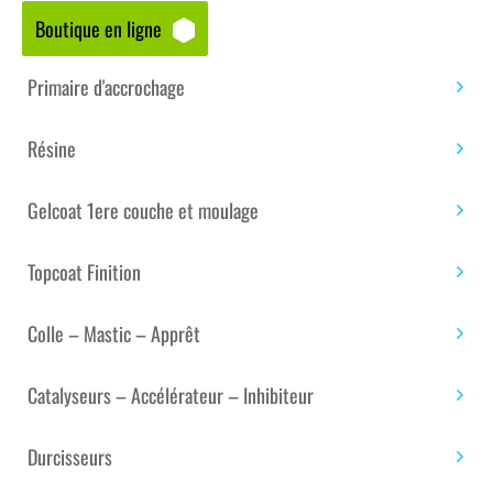
Boutique en ligne
Accueil
/
Boutique matériaux – composites
/
Gelcoat
1ere couche et moulage
/
Gelcoat Polyester ISO / ISO
Primaire d'accrochage
NPG
/ GELCOAT POLYESTER BROSSE NOIR RAL 9005
ISO – 10 KG
Résine
Gelcoat 1ere couche et moulage
Topcoat Finition
Colle – Mastic – Apprêt
Catalyseurs – Accélérateur – Inhibiteur
Durcisseurs
GELCOAT POLYESTER BROSSE NOIR