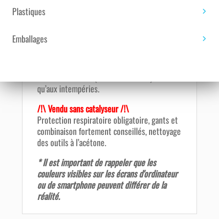
première couche.
Plastiques
C’est un produit thixotrope et pré-accéléré.
Il est utilisé dans de nombreux domaines,
Emballages
notamment le moulage de pièces
industrielles ou encore d’éléments de
carrosserie et reconnu pour son excellente
résistance à l’eau (chaude ou froide) ainsi
qu’aux intempéries.
/!\ Vendu sans catalyseur /!\
Protection respiratoire obligatoire, gants et
combinaison fortement conseillés, nettoyage
des outils à l’acétone.
* Il est important de rappeler que les
couleurs visibles sur les écrans d'ordinateur
ou de smartphone peuvent différer de la
réalité.