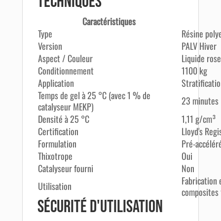
techniques
Caractéristiques
Type
Résine poly
Version
PALV Hiver
Aspect / Couleur
Liquide rose
Conditionnement
1100 kg
Application
Stratificati
Temps de gel à 25 °C (avec 1 % de
23 minutes
catalyseur MEKP)
Densité à 25 °C
1,11 g/cm³
Certification
Lloyd's Regi
Formulation
Pré-accélér
Thixotrope
Oui
Catalyseur fourni
Non
Fabrication 
Utilisation
composites 
Sécurité d'utilisation