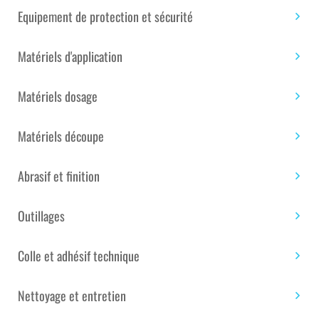
Expédition sous 1 mois
Equipement de protection et sécurité
quantité
Matériels d'application
Ajouter au panier
de
RÉSINE
Matériels dosage
POLYESTER
SCOTT
Étiquettes :
Univers de la piscine
,
Univers du bateau
BADER
Matériels découpe
489
PALV
UGS :
SAN0000729
Catégories :
Résine
,
Résine
Abrasif et finition
(HIVER)
polyester ISO / ISO NPG piscine et bateau
ISOPHTALIQUE
-
Outillages
1100KG
TÉLÉCHARGEMENT DE
Colle et adhésif technique
FICHIER PDF
Nettoyage et entretien