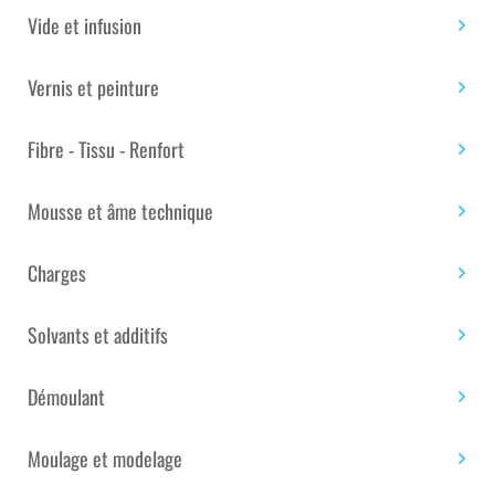
Vide et infusion
Vernis et peinture
RÉSINE POLYESTER SCOTT BADER
489 PALV (HIVER) ISOPHTALIQUE –
Fibre - Tissu - Renfort
1100KG
Mousse et âme technique
Résine polyester isophtalique Crystic 489 PALV Hiver :
haute résistance hydrolyse et osmose pour piscines
Charges
coque, nautisme et composites. Conditionnement
1100 kg.
Solvants et additifs
Marque :
Scott Bader
Démoulant
PRIX TTC : 6 652.80€
Moulage et modelage