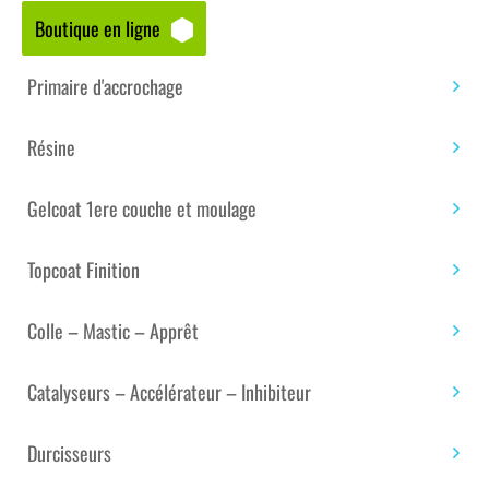
Boutique en ligne
Accueil
/
Boutique matériaux – composites
/
Résine
/
Résine polyester ISO / ISO NPG piscine et bateau
/
Primaire d'accrochage
RÉSINE POLYESTER SCOTT BADER 489 PALV (HIVER)
ISOPHTALIQUE – 1100KG
Résine
Gelcoat 1ere couche et moulage
Topcoat Finition
Colle – Mastic – Apprêt
Catalyseurs – Accélérateur – Inhibiteur
Durcisseurs