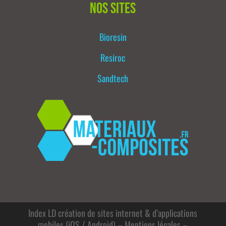
Nos sites
Bioresin
Resiroc
Sandtech
Index LD création de sites internet & d’applications
mobiles (iOS / Android)
–
Mentions légales
–