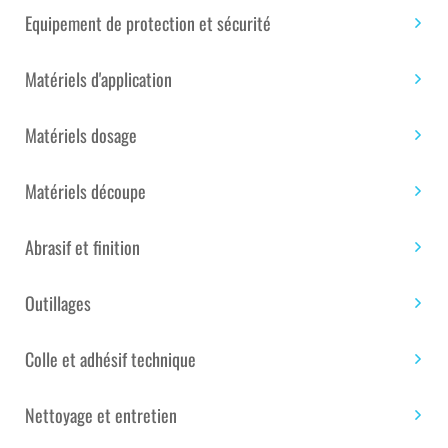
PRIX TTC : 321.92€
Equipement de protection et sécurité
Matériels d'application
Disponible
Matériels dosage
quantité
Ajouter au panier
de
PLAQUE
Matériels découpe
MOUSSE
PU
Abrasif et finition
Étiquettes :
Univers de la maison
,
Univers de la
35KG/M3
piscine
,
Univers du bateau
,
Univers du bâtiment
,
DIMENSION
Univers du composite
2500
Outillages
X
1200
UGS :
SAN0001539
Catégories :
Mousse et âme
Colle et adhésif technique
X
technique
,
Mousses rigides
150MM
Nettoyage et entretien