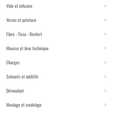
Vide et infusion
Vernis et peinture
PLAQUE MOUSSE PU 35KG/M3
Fibre - Tissu - Renfort
DIMENSION 2500 X 1200 X
150MM
Mousse et âme technique
PLAQUE MOUSSE PU 35KG/M3 DIMENSION 2500 X
1200 X 150MM
Charges
Plaque de mousse polyuréthane rigide de densité 35
Solvants et additifs
kg/m3
2500mm x 1200mm, de 20 mm à 200 mm
Démoulant
Marque :
Nestaan Nv
Moulage et modelage