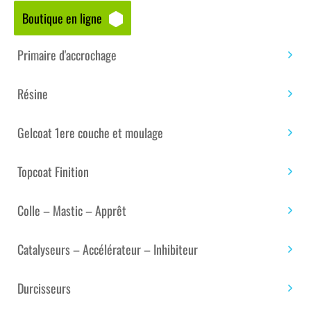
Boutique en ligne
Accueil
/
Boutique matériaux – composites
/
Mousse
et âme technique
/
Mousses rigides
/ PLAQUE
Primaire d'accrochage
MOUSSE PU 35KG/M3 DIMENSION 2500 X 1200 X
150MM
Résine
Gelcoat 1ere couche et moulage
Topcoat Finition
Colle – Mastic – Apprêt
Catalyseurs – Accélérateur – Inhibiteur
Durcisseurs