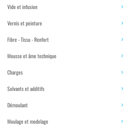
Vide et infusion
PERCHE TÉLESCOPIQUE EN ACIER
Vernis et peinture
VERNI – TAILLE 115-200 CM
Fibre - Tissu - Renfort
PERCHE TÉLESCOPIQUE EN ACIER VERNI – TAILLE 115-
200 CM
Mousse et âme technique
Marque :
Ciret
Charges
Solvants et additifs
PRIX TTC : 7.34€
Démoulant
Disponible
Moulage et modelage
quantité
Ajouter au panier
de