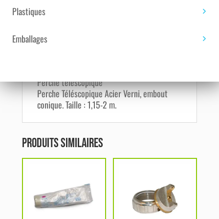
Plastiques
Acier vernis. Embout conique pour monture à
poignée creuse. Système de serrage par
Emballages
rotation.
Désignation du produit
Effacer
Perche télescopique
Perche Téléscopique Acier Verni, embout
conique. Taille : 1,15-2 m.
Produits similaires