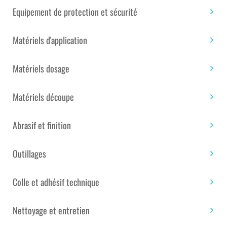
PERCHE
Equipement de protection et sécurité
TÉLESCOPIQUE
EN
Matériels d'application
Étiquettes :
Univers de la maison
,
Univers de la
ACIER
piscine
,
Univers du bateau
,
Univers du bâtiment
,
VERNI
Univers du composite
Matériels dosage
–
TAILLE
115-
UGS :
SAN0001883
Catégories :
Accessoires
,
Matériels découpe
200
Matériels d'application
CM
Abrasif et finition
Outillages
Colle et adhésif technique
Description
Nettoyage et entretien
PERCHE TÉLESCOPIQUE EN ACIER VERNI –
TAILLE 115-200 CM