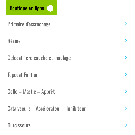
Boutique en ligne
Accueil
/
Boutique matériaux – composites
/
Topcoat
Finition
/
Topcoat Polyester ISO / ISO NPG Piscine et
Primaire d'accrochage
bateau
/ Kit Stratification Piscine Béton – 100 m²
Résine
Gelcoat 1ere couche et moulage
Topcoat Finition
Colle – Mastic – Apprêt
Catalyseurs – Accélérateur – Inhibiteur
Kit Stratification Piscine
Durcisseurs
Béton – 100 m²