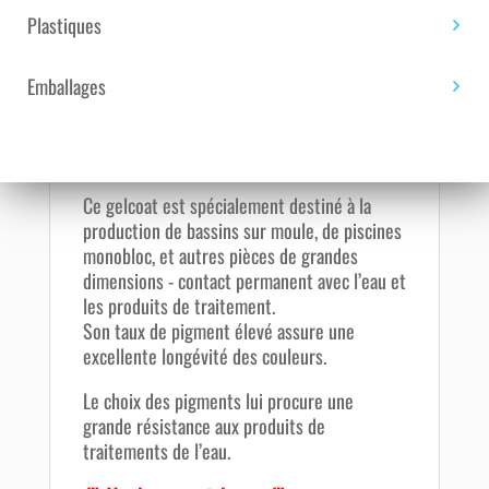
ANTHRACITE RAL 7016 ISO/NPG - 25 KG
Plastiques
Gelcoat brosse, isophtalique NPG,
thixotrope, pré-accéléré, destiné aux
Emballages
environnements - contact permanent avec
l’eau, il est formulé pour une application
brosse.
Ce gelcoat est spécialement destiné à la
production de bassins sur moule, de piscines
monobloc, et autres pièces de grandes
dimensions - contact permanent avec l’eau et
les produits de traitement.
Son taux de pigment élevé assure une
excellente longévité des couleurs.
Le choix des pigments lui procure une
grande résistance aux produits de
traitements de l’eau.