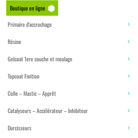
Boutique en ligne
Accueil
/
Boutique matériaux – composites
/
Gelcoat
1ere couche et moulage
/
Gelcoat Polyester ISO / ISO
Primaire d'accrochage
NPG
/ GELCOAT POLYESTER BROSSE GRIS ANTHRACITE
RAL 7016 ISO/NPG – 25 KG
Résine
Gelcoat 1ere couche et moulage
Topcoat Finition
Colle – Mastic – Apprêt
Catalyseurs – Accélérateur – Inhibiteur
Durcisseurs
GELCOAT POLYESTER BROSSE GRIS