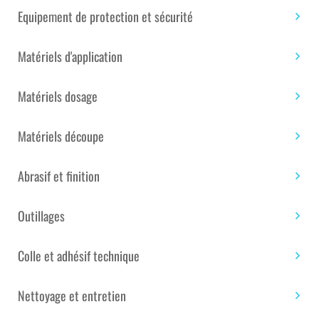
Ajouter au panier
de
Equipement de protection et sécurité
GELCOAT
POLYESTER
Matériels d'application
BROSSE
Étiquettes :
Univers de la maison
,
Univers de la
GRIS
piscine
,
Univers du bateau
,
Univers du bâtiment
,
ANTHRACITE
Matériels dosage
Univers du composite
RAL
7016
Matériels découpe
ISO/NPG
UGS :
SAN0002123
Catégories :
Gelcoat 1ere
-
couche et moulage
,
Gelcoat Polyester ISO / ISO NPG
Abrasif et finition
25
Marque :
Sandtech
KG
Outillages
Colle et adhésif technique
Description
Nettoyage et entretien
GELCOAT POLYESTER BROSSE GRIS