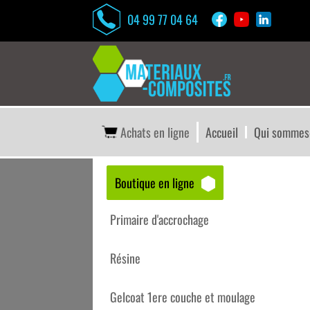
04 99 77 04 64
Achats en ligne
Accueil
Qui sommes
Boutique en ligne
Accueil
/
Boutique matériaux – composites
/
Du
Primaire d'accrochage
Résine
Gelcoat 1ere couche et moulage