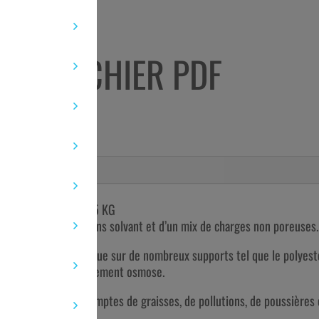
5
KG
 DE FICHIER PDF
T MASTIC ÉPOXY - 5 KG
nce bi-composant sans solvant et d’un mix de charges non poreuses.
écanique et chimique sur de nombreux supports tel que le polyester*,
écapage lors d’un traitement osmose.
 nettoyer, poncer, exemptes de graisses, de pollutions, de poussières