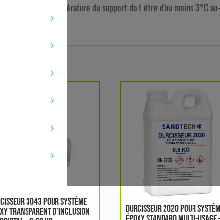
es d’interface la température du support doit être d’au moins 3°C au
CISSEUR 3043 POUR SYSTÈME
DURCISSEUR 2020 POUR SYSTÈ
XY TRANSPARENT D’INCLUSION
ÉPOXY STANDARD MULTI-USAGE 