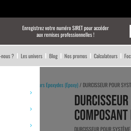
Enregistrez votre numéro SIRET pour accéder
aux remises professionnelles !
-nous ?
Les univers
Blog
Nos promos
Calculateurs
Foc
rcisseurs
/
Durcisseurs Epoxydes (Epoxy)
/ DURCISSEUR POUR SYST
DURCISSEUR 
COMPOSANT M
DURCISSEUR POUR SYSTÈME 