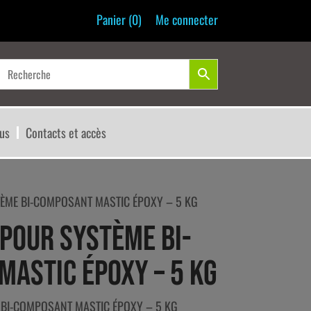
Panier (
0
)
Me connecter
us
Contacts et accès
ÈME BI-COMPOSANT MASTIC ÉPOXY – 5 KG
POUR SYSTÈME BI-
ASTIC ÉPOXY – 5 KG
BI-COMPOSANT MASTIC ÉPOXY – 5 KG