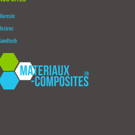
Bioresin
Resiroc
Sandtech