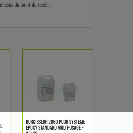
-dessus du point de rosée.
DURCISSEUR 2060 POUR SYSTÈME
ME
ÉPOXY STANDARD MULTI-USAGE –
–