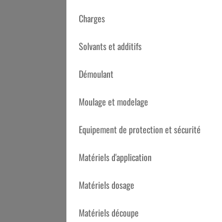
Charges
TÉLÉCHARGEMENT
Solvants et additifs
Démoulant
Télécharger la fiche technique
Moulage et modelage
Description
Equipement de protection et sécurité
DURCISSEUR POUR SYSTÈME BI-COMPOSAN
EPOFIX est un mastic époxy haute performa
Matériels d'application
EPOFIX confère une très grande résistance m
Matériels dosage
de réaliser des reprises de trous, après d
*Toutes les surfaces à traiter doivent être
Matériels découpe