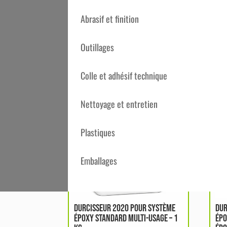
Pour les métaux, afin d’éviter des problèm
Abrasif et finition
Ratio: 100/100
Outillages
Produits similaires
Colle et adhésif technique
Nettoyage et entretien
Plastiques
Emballages
DURCISSEUR 2020 POUR SYSTÈME
DUR
ÉPOXY STANDARD MULTI-USAGE – 1
ÉPO