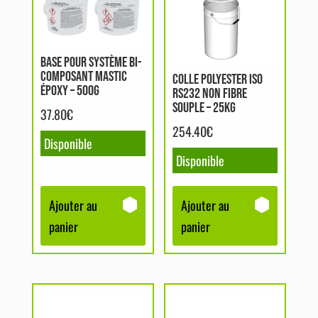
BASE POUR SYSTÈME BI-
COMPOSANT MASTIC
COLLE POLYESTER ISO
ÉPOXY – 500G
RS232 NON FIBRE
SOUPLE – 25KG
37.80
€
254.40
€
Disponible
Disponible
Ajouter au
Ajouter au
panier
panier