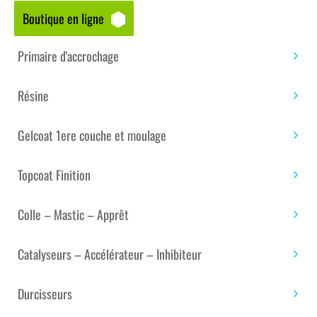
Boutique en ligne
Accueil
/
Boutique matériaux – composites
/
Colle –
Mastic – Apprêt
/
Mastic – Apprêt Spéciaux
/
Primaire d'accrochage
CARTOUCHE DE SILICONE BLANC MAT C6112 OTTOSEAL
S 70 310 ML
Résine
Gelcoat 1ere couche et moulage
Topcoat Finition
Colle – Mastic – Apprêt
Catalyseurs – Accélérateur – Inhibiteur
Durcisseurs