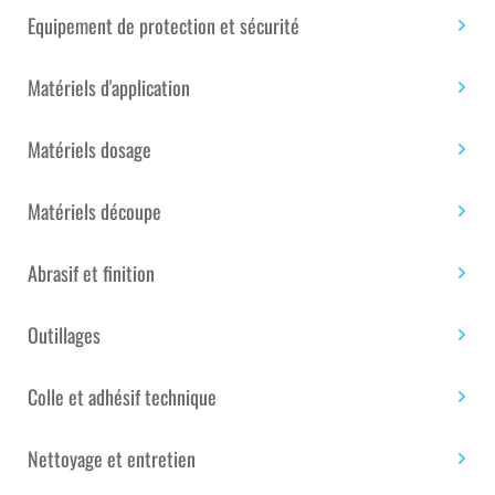
quantité
Equipement de protection et sécurité
Ajouter au panier
de
CARTOUCHE
Matériels d'application
DE
SILICONE
Étiquettes :
Univers de la maison
,
Univers de la
BLANC
Matériels dosage
piscine
,
Univers du bateau
,
Univers du bâtiment
,
MAT
Univers du composite
C6112
Matériels découpe
OTTOSEAL
S
UGS :
SAN0001447
Catégories :
Colle – Mastic –
70
Apprêt
,
Mastic – Apprêt Spéciaux
Abrasif et finition
310
ML
Outillages
TÉLÉCHARGEMENT DE
Colle et adhésif technique
FICHIER PDF
Nettoyage et entretien
Télécharger la fiche technique