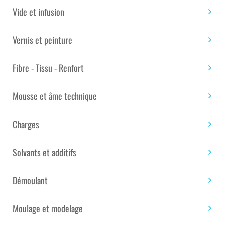
Vide et infusion
Vernis et peinture
CARTOUCHE DE SILICONE BLANC
Fibre - Tissu - Renfort
MAT C6112 OTTOSEAL S 70 310
ML
Mousse et âme technique
OTTOSEAL® S 70
Charges
Marque :
Otto Chemie
Solvants et additifs
PRIX TTC : 26.23€
Démoulant
Disponible
Moulage et modelage