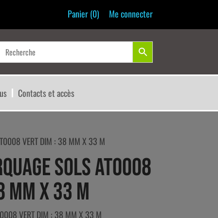
Panier (
0
)
Me connecter
us
Contacts et accès
0008 VERT DIM : 38 MM X 33 M
RQUAGE SOLS AT0008
38 MM X 33 M
008 VERT DIM : 38 MM X 33 M