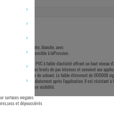
M : 38 MM X 33 M
masse adhésive puissante, blanche, avec
hérence immédiate, sensible à laPression.
 un ruban de sol en PVC à faible élasticité offrant un haut niveau d'a
afic de machines et aux bruits de pas intenses et convient aux applica
iculé agressif à base de solvant. Le faible étirement de l'AT0008 sign
ut être parcouru immédiatement après l'application. Il est résistant à
urs pour une meilleure visibilité.
sur surfaces inégales
opres,secs et dépoussiérés