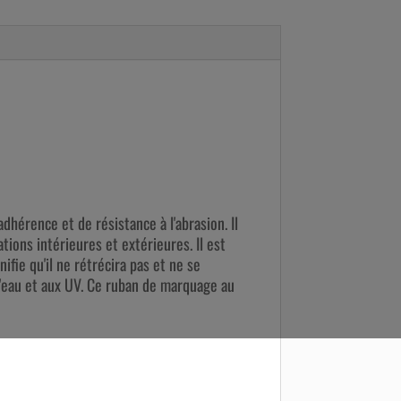
dhérence et de résistance à l'abrasion. Il
tions intérieures et extérieures. Il est
ifie qu'il ne rétrécira pas et ne se
 l'eau et aux UV. Ce ruban de marquage au