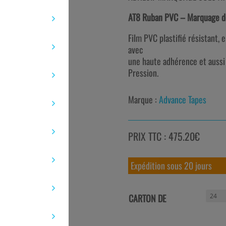
AT8 Ruban PVC – Marquage d
Film PVC plastifié résistant, 
avec
une haute adhérence et aussi
Pression.
Marque :
Advance Tapes
PRIX TTC : 475.20€
Expédition sous 20 jours
CARTON DE