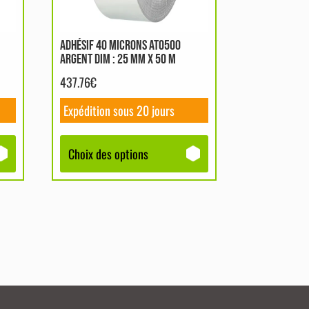
peuvent
être
ADHÉSIF 40 MICRONS AT0500
choisies
ARGENT DIM : 25 MM X 50 M
sur
437.76
€
la
page
Expédition sous 20 jours
du
produit
Choix des options