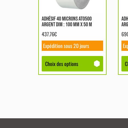
peuvent
peu
être
êtr
ADHÉSIF 40 MICRONS AT0500
ADH
choisies
cho
ARGENT DIM : 100 MM X 50 M
ARG
sur
sur
437.76
€
69
la
la
page
pag
Expédition sous 20 jours
Ex
du
du
produit
pro
Choix des options
C