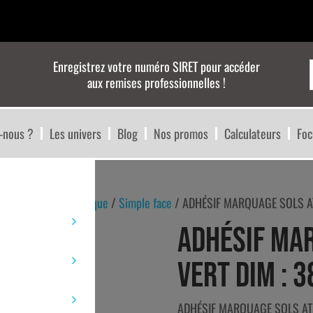
Enregistrez votre numéro SIRET pour accéder
aux remises professionnelles !
-nous ?
Les univers
Blog
Nos promos
Calculateurs
Foc
lle et adhésif technique
/
Simple face
/ ADHÉSIF MARQUAGE SOLS AT
ADHÉSIF MA
VERT DIM : 
ADHÉSIF MARQUAGE SOLS AT0