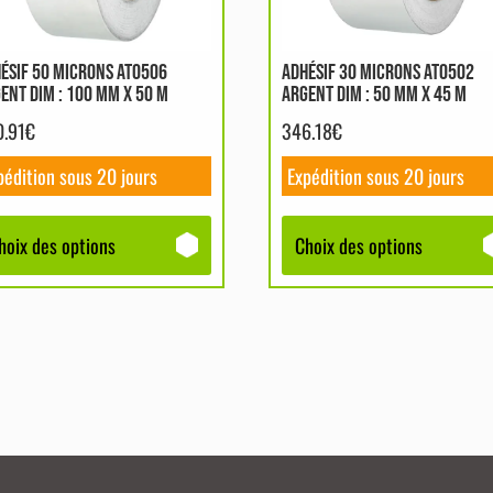
vent
peuvent
e
être
ÉSIF 50 MICRONS AT0506
ADHÉSIF 30 MICRONS AT0502
isies
choisies
ENT DIM : 100 MM X 50 M
ARGENT DIM : 50 MM X 45 M
sur
0.91
€
346.18
€
la
e
page
pédition sous 20 jours
Expédition sous 20 jours
du
duit
produit
hoix des options
Choix des options