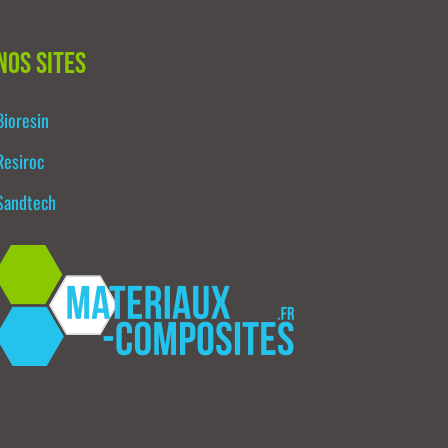
Nos sites
Bioresin
Resiroc
Sandtech