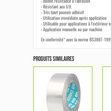
- Bonne résistance à l’abrasion
- Résistant aux U.V.
- Très haut pouvoir adhésif
- Utilisation immédiate après application
- Utilisable pour applications à l’extérieur o
- Application manuelle ou par machine
En conformité* avec la norme BS3887 :199
Produits similaires
Ce
Ce
produit
pro
a
a
plusieurs
plu
variations.
var
Les
Les
options
opt