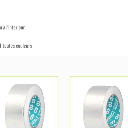
u à l’interieur
1 toutes couleurs
Ce
duit
produit
a
sieurs
plusieurs
iations.
variations.
Les
ions
options