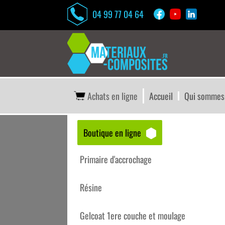
04 99 77 04 64
Achats en ligne
Accueil
Qui sommes
Boutique en ligne
Accueil
/
Boutique matériaux – composites
/
Co
Primaire d'accrochage
Résine
Gelcoat 1ere couche et moulage