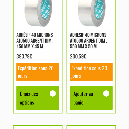
a
plusieurs
variations.
Les
options
ADHÉSIF 40 MICRONS
ADHÉSIF 40 MICRONS
AT0500 ARGENT DIM :
AT0500 ARGENT DIM :
peuvent
150 MM X 45 M
550 MM X 50 M
être
393.79
€
200.59
€
choisies
sur
Expédition sous 20
Expédition sous 20
la
jours
jours
page
du
Choix des
Ajouter au
produit
options
panier