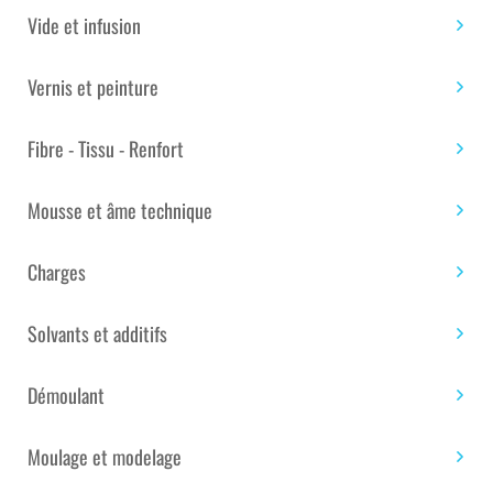
ADHÉSIF D’ISOLATION ÉLEC . AT0007 GRIS DIM : 19 MM
Vide et infusion
X 10 M
AT7 Ruban PVC Isolation Électrique
Vernis et peinture
En conformité avec la norme BS EN 60454 -3-1/Type 2
Fibre - Tissu - Renfort
Marque :
Advance Tapes
Mousse et âme technique
PRIX TTC : 184.80€
Charges
Expédition sous 20 jours
Solvants et additifs
CARTON DE
Démoulant
Moulage et modelage
quantité