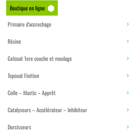
Boutique en ligne
Accueil
/
Boutique matériaux – composites
/
Colle et
adhésif technique
/
Simple face
/ ADHÉSIF
Primaire d'accrochage
D’ISOLATION ÉLEC . AT0007 GRIS DIM : 19 MM X 10 M
Résine
Gelcoat 1ere couche et moulage
Topcoat Finition
Colle – Mastic – Apprêt
Catalyseurs – Accélérateur – Inhibiteur
ADHÉSIF D’ISOLATION ÉLEC .
AT0007 GRIS DIM : 19 MM X 10 M
Durcisseurs