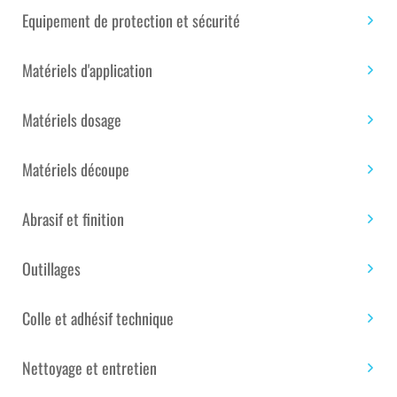
Ajouter au panier
de
Equipement de protection et sécurité
ADHÉSIF
D'ISOLATION
Matériels d'application
ÉLEC .
Étiquettes :
Univers de la maison
,
Univers de la
AT0007
piscine
,
Univers du bateau
,
Univers du bâtiment
,
GRIS
Matériels dosage
Univers du composite
DIM :
19
Matériels découpe
MM
UGS :
SAN0001058
Catégories :
Colle et adhésif
X
technique
,
Simple face
10
Abrasif et finition
M
Outillages
TÉLÉCHARGEMENT DE
FICHIER PDF
Colle et adhésif technique
Nettoyage et entretien
Télécharger la fiche technique