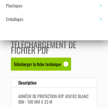
DIM :
Plastiques
100
UGS :
SAN0001205
Catégories :
Colle et adhésif
MM
technique
,
Simple face
Emballages
X
33
M
TÉLÉCHARGEMENT DE
FICHIER PDF
Télécharger la fiche technique
Description
ADHÉSIF DE PROTECTION BTP AT6102 BLANC
DIM : 100 MM X 33 M