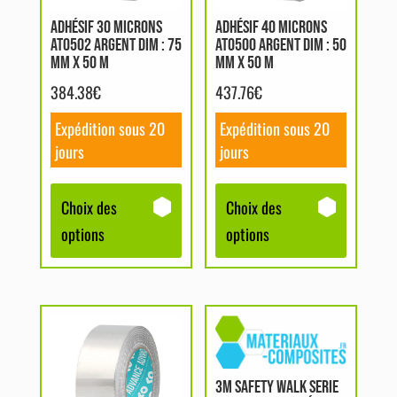
Les
Les
options
options
ADHÉSIF 30 MICRONS
ADHÉSIF 40 MICRONS
AT0502 ARGENT DIM : 75
AT0500 ARGENT DIM : 50
peuvent
peuvent
MM X 50 M
MM X 50 M
être
être
384.38
€
437.76
€
choisies
choisies
sur
sur
Expédition sous 20
Expédition sous 20
la
la
jours
jours
page
page
du
du
Choix des
Choix des
produit
produit
options
options
Ce
produit
a
3M SAFETY WALK SERIE
plusieurs