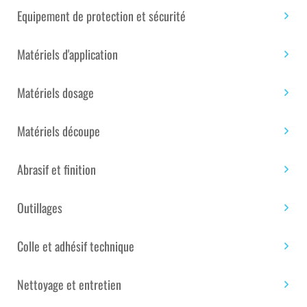
PRIX TTC : 13.01€
Equipement de protection et sécurité
Plage
–
Matériels d'application
de
prix :
Disponible
13.01€
Matériels dosage
à
234.14€
CARTON DE
Matériels découpe
Abrasif et finition
quantité
Ajouter au panier
Outillages
de
ADHÉSIF
DE
Colle et adhésif technique
PROTECTION
Étiquettes :
Univers de la maison
,
Univers de la
BTP
Nettoyage et entretien
piscine
,
Univers du bateau
,
Univers du bâtiment
,
AT6102
Univers du composite
BLANC