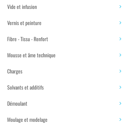
Vide et infusion
ADHÉSIF DE PROTECTION BTP
Vernis et peinture
AT6102 BLANC DIM : 100 MM X
Fibre - Tissu - Renfort
33 M
Mousse et âme technique
ADHÉSIF DE PROTECTION BTP AT6102 BLANC DIM : 100
MM X 33 M
Charges
AT6102 Ruban Polyéthylène Construction.
Ruban polyéthylène enduit d’une masse adhésive à
Solvants et additifs
émulsion acrylique sensible à la pression, décollement
sans transfert.
Démoulant
Marque :
Advance Tapes
Moulage et modelage