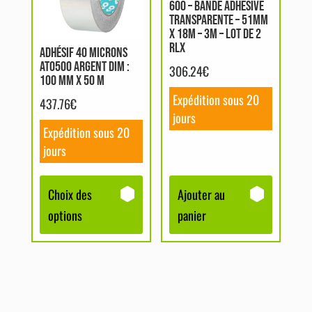
600 – BANDE ADHÉSIVE
variations.
TRANSPARENTE – 51MM
Les
X 18M – 3M – LOT DE 2
RLX
options
ADHÉSIF 40 MICRONS
AT0500 ARGENT DIM :
peuvent
306.24
€
100 MM X 50 M
être
Expédition sous 20
437.76
€
choisies
jours
sur
Expédition sous 20
la
jours
page
du
Choix des
Ajouter au
produit
options
panier