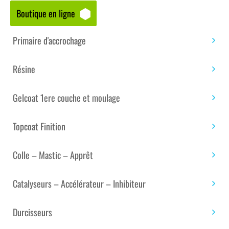
Boutique en ligne
Accueil
/
Boutique matériaux – composites
/
Colle et
adhésif technique
/
Simple face
/ ADHÉSIF DE
Primaire d'accrochage
PROTECTION BTP AT6102 BLANC DIM : 100 MM X 33 M
Résine
Gelcoat 1ere couche et moulage
Topcoat Finition
Colle – Mastic – Apprêt
Catalyseurs – Accélérateur – Inhibiteur
Durcisseurs