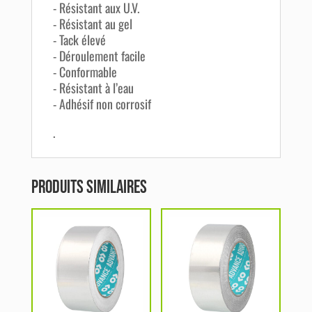
- Résistant aux U.V.
- Résistant au gel
- Tack élevé
- Déroulement facile
- Conformable
- Résistant à l’eau
- Adhésif non corrosif
.
Produits similaires
Ce
Ce
produit
produit
a
a
plusieurs
plusieurs
variations.
variations.