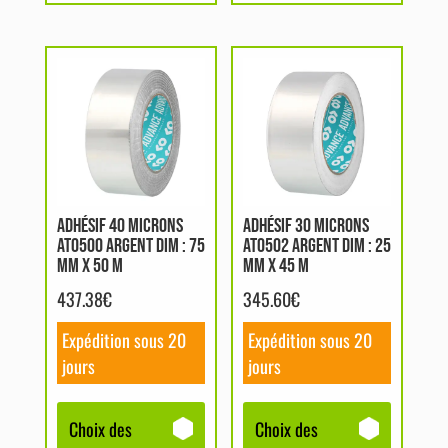
Ce
Ce
produit
produit
a
a
plusieurs
plusieurs
variations.
variations.
Les
Les
options
options
ADHÉSIF 40 MICRONS
ADHÉSIF 30 MICRONS
AT0500 ARGENT DIM : 75
AT0502 ARGENT DIM : 25
peuvent
peuvent
MM X 50 M
MM X 45 M
être
être
437.38
€
345.60
€
choisies
choisies
sur
sur
Expédition sous 20
Expédition sous 20
la
la
jours
jours
page
page
du
du
Choix des
Choix des
produit
produit