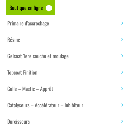
Boutique en ligne
Accueil
/
Boutique matériaux – composites
/
Colle et
adhésif technique
/
Simple face
/ ADHÉSIF DE
Primaire d'accrochage
JOINTAGE AT0005 NOIR DIM : 50 MM X 33 M
Résine
Gelcoat 1ere couche et moulage
Topcoat Finition
Colle – Mastic – Apprêt
Catalyseurs – Accélérateur – Inhibiteur
Durcisseurs