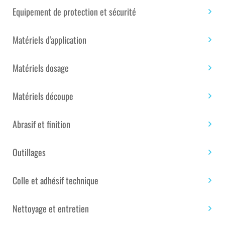
Equipement de protection et sécurité
Expédition sous 20 jours
Matériels d'application
CARTON DE
Matériels dosage
Matériels découpe
quantité
Ajouter au panier
de
Abrasif et finition
ADHÉSIF
DE
JOINTAGE
Outillages
Étiquettes :
Univers de la maison
,
Univers de la
AT0005
piscine
,
Univers du bateau
,
Univers du bâtiment
,
NOIR
Colle et adhésif technique
Univers du composite
DIM :
50
Nettoyage et entretien
MM
UGS :
SAN0001172
Catégories :
Colle et adhésif
X
technique
,
Simple face