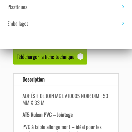
33
Plastiques
M
Emballages
TÉLÉCHARGEMENT DE
FICHIER PDF
Télécharger la fiche technique
Description
ADHÉSIF DE JOINTAGE AT0005 NOIR DIM : 50
MM X 33 M
AT5 Ruban PVC – Jointage
PVC à faible allongement – idéal pour les