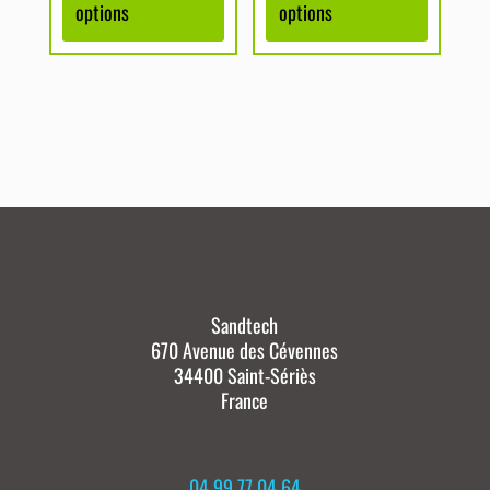
options
options
Sandtech
670 Avenue des Cévennes
34400 Saint-Sériès
France
04 99 77 04 64