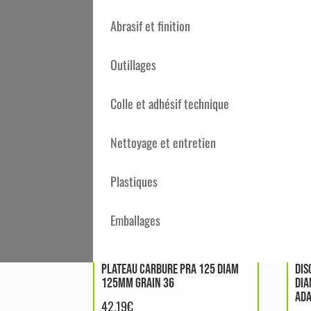
Acier, Acier doux / Acier carbone, Placage,
solide, Acier inoxydable
Abrasif et finition
Outillages
Produits similaires
Colle et adhésif technique
Nettoyage et entretien
Plastiques
Emballages
PLATEAU CARBURE PRA 125 DIAM
DIS
125MM GRAIN 36
DIA
ADA
42.19
€