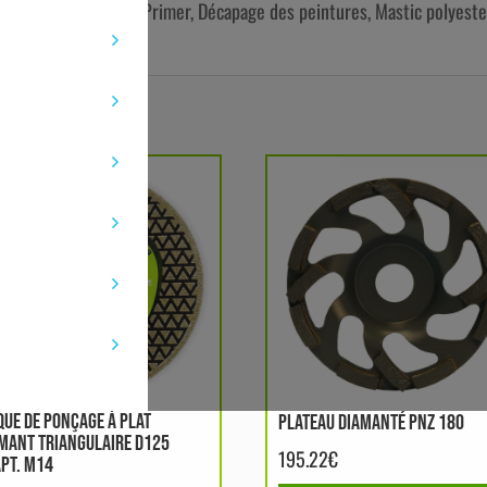
 Matières plastiques, Primer, Décapage des peintures, Mastic polyeste
QUE DE PONÇAGE À PLAT
PLATEAU DIAMANTÉ PNZ 180
MANT TRIANGULAIRE D125
195.22
€
PT. M14