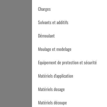
Charges
Solvants et additifs
Démoulant
Moulage et modelage
Description
Equipement de protection et sécurité
ABRASIF MIRKA DISQUE Q.SILVER 150MM
Doté d'un support papier imprégné latex à l
efficace de matière.
Matériels d'application
Sa haute résistance à la chaleur fait de cet
Matériels dosage
métal.
Matériaux appropriés
Matériels découpe