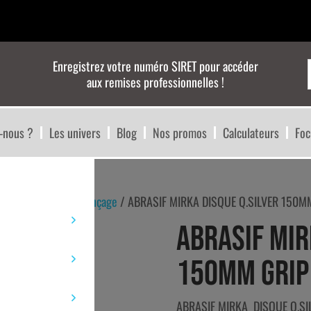
Enregistrez votre numéro SIRET pour accéder
aux remises professionnelles !
-nous ?
Les univers
Blog
Nos promos
Calculateurs
Foc
rasif et finition
/
Ponçage
/ ABRASIF MIRKA DISQUE Q.SILVER 150M
ABRASIF MIR
150MM GRIP
ABRASIF MIRKA DISQUE Q.S