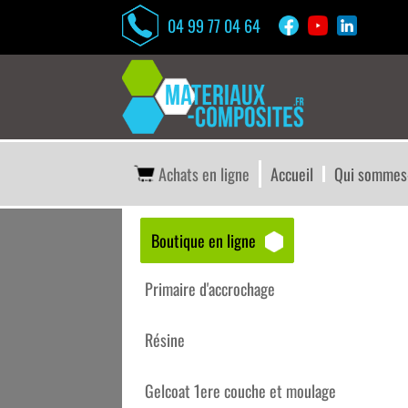
04 99 77 04 64
Achats en ligne
Accueil
Qui sommes
Boutique en ligne
Accueil
/
Boutique matériaux – composites
/
Ab
Primaire d'accrochage
Résine
Gelcoat 1ere couche et moulage