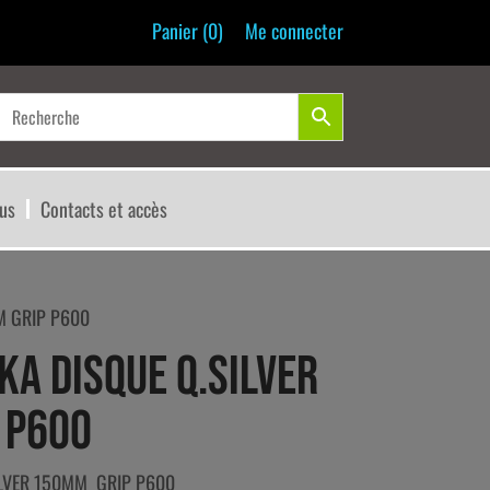
Panier (
0
)
Me connecter
us
Contacts et accès
M GRIP P600
KA DISQUE Q.SILVER
 P600
ILVER 150MM GRIP P600