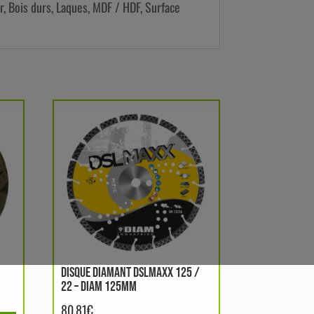
r, Bois durs, Laques, MDF / HDF, Surface
DISQUE DIAMANT DSLMAXX 125 /
22 – DIAM 125MM
80.81
€