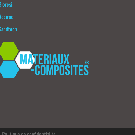
Bioresin
Resiroc
Sandtech
–
Politique de confidentialité